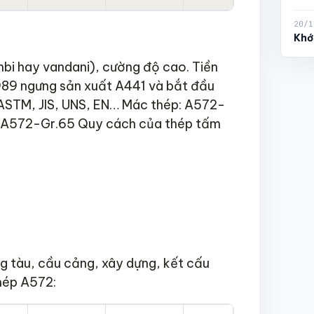
20/1
Khớ
bi hay vandani), cường độ cao. Tiền
1989 ngưng sản xuất A441 và bắt đầu
 ASTM, JIS, UNS, EN… Mác thép: A572-
 A572-Gr.65 Quy cách của thép tấm
 tàu, cầu cảng, xây dựng, kết cấu
hép A572: