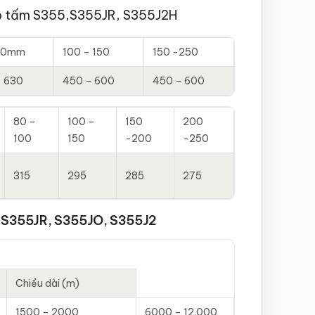
hép tấm S355,S355JR, S355J2H
00mm
100 – 150
150 -250
– 630
450 – 600
450 – 600
80 –
100 –
150
200
100
150
-200
-250
315
295
285
275
 S355JR, S355JO, S355J2
Chiều dài (m)
1500 – 2000
6000 – 12.000