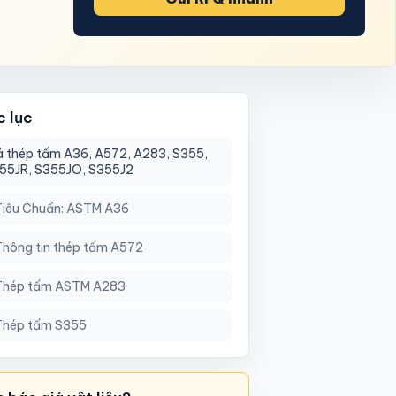
 lục
á thép tấm A36, A572, A283, S355,
55JR, S355JO, S355J2
Tiêu Chuẩn: ASTM A36
Thông tin thép tấm A572
Thép tấm ASTM A283
Thép tấm S355