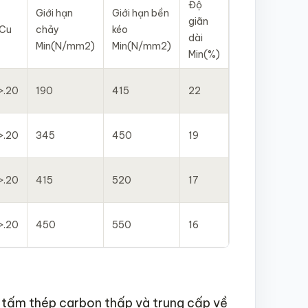
Độ
Giới hạn
Giới hạn bền
giãn
Cu
chảy
kéo
dài
Min(N/mm2)
Min(N/mm2)
Min(%)
>.20
190
415
22
>.20
345
450
19
>.20
415
520
17
>.20
450
550
16
 tấm thép carbon thấp và trung cấp về