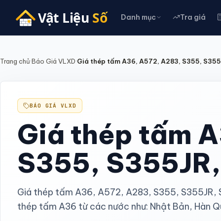
Danh mục
Tra giá
Trang chủ
·
Báo Giá VLXD
·
Giá thép tấm A36, A572, A283, S355, S35
Vật liệu thô
63
Xi măng & Bê tông
7
Sắt thép xây dựng
7
Gạch xây & Gạch block
BÁO GIÁ VLXD
7
Cát, Đá, Sỏi
7
Giá thép tấm 
Bê tông tươi & Vữa xây
9
Xem tất cả
S355, S355JR,
Kỹ thuật công trình
56
Hệ thống điện
7
Giá thép tấm A36, A572, A283, S355, S355JR,
Đèn & Chiếu sáng
7
thép tấm A36 từ các nước như: Nhật Bản, Hàn Q
Cấp thoát nước
7
HVAC & Thông gió
7