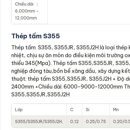
Chiều dài :
6,000mm –
12,000mm
Thép tấm S355
Thép tấm S355, S355JR, S355J2H là loại thép 
nhiệt, chịu sự ăn mòn do điều kiện môi trường o
thiểu 345(Mpa). Thép tấm S355,S355JR, S355J
nghiệp đóng tàu,bồn bể xăng dầu, xây dựng kết
thuật: thép tấm S355,S355JR, S355J2H + Độ
2400mm +Chiều dài: 6000-9000-12000mm Thà
S355,S355JR,S355J2H
Lớp
C
Si
Mn
S355/S355JR/S355J2H,
0,12
0.25/0.75
0.20/0.