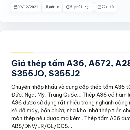
PCCC & Báo hỏa
7
09/12/2021
admin
5 phút đọc
724 từ
Xem tất cả
Sân vườn & Ngoại
32
thất
Gạch lát & Đá sân vườn
7
Hàng rào & Cổng sắt
7
Sàn gỗ ngoài trời & WPC
6
Bê tông cảnh quan & Đá
Giá thép tấm A36, A572, A2
6
cuội
S355JO, S355J2
Thiết bị & Phụ kiện sân vườn
6
Xem tất cả
Chuyên nhập khẩu và cung cấp thép tấm A36 từ
Đức, Nga, Mỹ, Trung Quốc… Thép A36 có hàm l
A36 được sử dụng rất nhiều trong nghành công n
kệ đỡ máy, bồn chứa, nhà kho, nhà thép tiền ch
mòn thép nếu được mạ kẽm . Thép tấm A36 đượ
ABS/DNV/LR/GL/CCS…