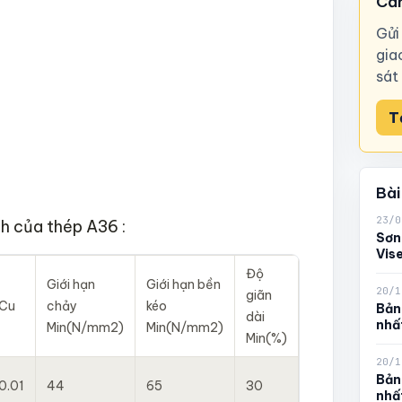
Cần
Gửi
gia
sát
T
Bài
23/0
h của thép A36 :
Sơn
Vis
Độ
Giới hạn
Giới hạn bền
20/1
giãn
Cu
chảy
kéo
Bản
dài
nhấ
Min(N/mm2)
Min(N/mm2)
Min(%)
20/1
Bản
0.01
44
65
30
nhấ