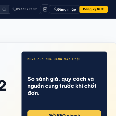
0933829407
Đăng nhập
Đăng ký NCC
CÔNG CỤ NHANH
Tra biến động giá
Máy tính vật liệu
Tin tức & phân tích
DÙNG CHO MUA HÀNG VẬT LIỆU
Nhà cung cấp
,
TÌM NHIỀU NHẤT
Vật liệu thô
So sánh giá, quy cách và
2
Hoàn thiện bề mặt
nguồn cung trước khi chốt
Kết cấu & Bao che
đơn.
Kỹ thuật công trình
Thiết bị & Dụng cụ
Gửi RFQ nhanh