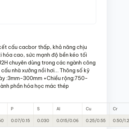
kết cấu cacbor thấp, khả năng chịu
xi hóa cao, sức mạnh độ bền kéo tối
2H chuyên dùng trong các ngành công
 cấu nhà xưởng nồi hơi… Thông số kỹ
 dày :3mm-300mm +Chiều rộng:750-
nh phần hóa học mác thép
P
S
Al
Cu
Cr
50
0.07/0.15
0.030
0.015/0.06
0.25/0.55
0.50/1.