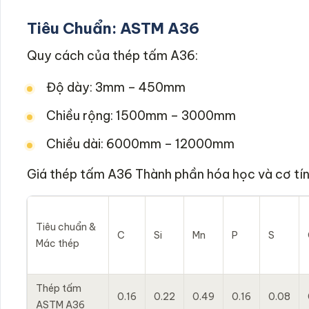
Tiêu Chuẩn: ASTM A36
Quy cách của thép tấm A36:
Độ dày: 3mm – 450mm
Chiều rộng: 1500mm – 3000mm
Chiều dài: 6000mm – 12000mm
Giá thép tấm A36 Thành phần hóa học và cơ tín
Tiêu chuẩn &
C
Si
Mn
P
S
Mác thép
Thép tấm
0.16
0.22
0.49
0.16
0.08
ASTM A36