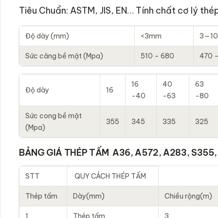
Tiêu Chuẩn: ASTM, JIS, EN… Tính chất cơ lý t
Độ dày (mm)
<3mm
3—1
Sức căng bề mặt (Mpa)
510 – 680
470 
16
40
63
Độ dày
16
-40
-63
-80
Sức cong bề mặt
355
345
335
325
(Mpa)
BẢNG GIÁ THÉP TẤM A36, A572, A283, S355,
STT
QUY CÁCH THÉP TẤM
Thép tấm
Dày(mm)
Chiều rộng(m)
1
Thép tấm
3