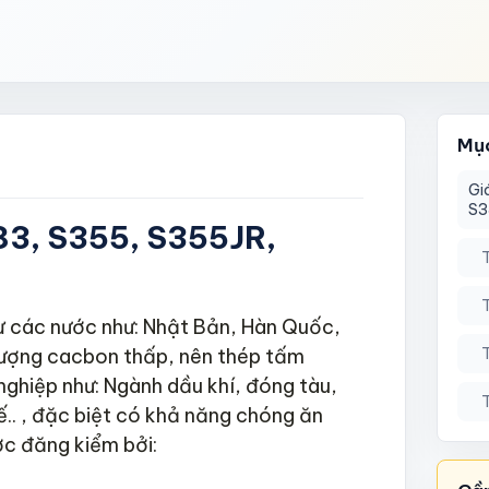
Thang máy & Thang cuốn
Chứng chỉ xanh
7
7
Xem tất cả
Xem tất cả
Composite & Panel
33
Mục
Tấm ACP & Composite
7
nhôm
Sandwich Panel cách nhiệt
7
Gi
S3
Tấm GRC & Fiber Cement
7
83, S355, S355JR,
Tấm WPC & Ốp mặt dựng
6
Tấm EPS & PU cách nhiệt
6
Xem tất cả
 các nước như: Nhật Bản, Hàn Quốc,
ượng cacbon thấp, nên thép tấm
ghiệp như: Ngành dầu khí, đóng tàu,
ế.. , đặc biệt có khả năng chóng ăn
c đăng kiểm bởi: