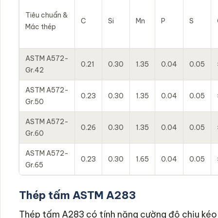
Tiêu chuẩn &
C
Si
Mn
P
S
Mác thép
ASTM A572-
0.21
0.30
1.35
0.04
0.05
Gr.42
ASTM A572-
0.23
0.30
1.35
0.04
0.05
Gr.50
ASTM A572-
0.26
0.30
1.35
0.04
0.05
Gr.60
ASTM A572-
0.23
0.30
1.65
0.04
0.05
Gr.65
Thép tấm ASTM A283
Thép tấm A283 có tính năng cường độ chịu kéo