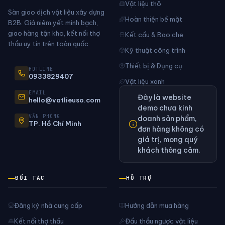
Vật liệu thô
Sàn giao dịch vật liệu xây dựng
Hoàn thiện bề mặt
B2B. Giá niêm yết minh bạch,
giao hàng tận kho, kết nối thợ
Kết cấu & Bao che
thầu uy tín trên toàn quốc.
Kỹ thuật công trình
Thiết bị & Dụng cụ
HOTLINE
0933829407
Vật liệu xanh
EMAIL
Đây là website
hello@vatlieuso.com
demo chưa kinh
VĂN PHÒNG
doanh sản phẩm,
TP. Hồ Chí Minh
đơn hàng không có
giá trị, mong quý
khách thông cảm.
ĐỐI TÁC
HỖ TRỢ
Đăng ký nhà cung cấp
Hướng dẫn mua hàng
Kết nối thợ thầu
Đấu thầu ngược vật liệu