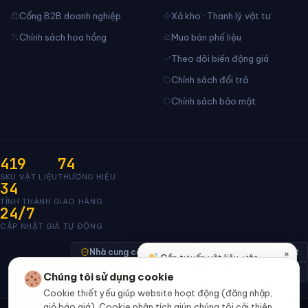
Cổng B2B doanh nghiệp
Xả kho · Thanh lý vật tư
Chính sách hoa hồng
Mua bán phế liệu
Theo dõi biến động giá
Chính sách đổi trả
Chính sách bảo mật
419
74
SKU VẬT LIỆU
THƯƠNG HIỆU
34
TỈNH THÀNH GIAO HÀNG
24/7
CẬP NHẬT GIÁ TỰ ĐỘNG
×
Nhà cung cấp xác minh
Thanh toán bảo mật
Cần tư vấn vật liệu, ước
lượng khối lượng? Nhắn
Thanh
Đã thông báo Bộ Công Thương · đang chờ duyệt
Chúng tôi sử dụng cookie
Vân Nguyễn
tư vấn miễn phí
Cookie thiết yếu giúp website hoạt động (đăng nhập,
nhé!
giỏ báo giá). Cookie phân tích giúp chúng tôi cải thiện