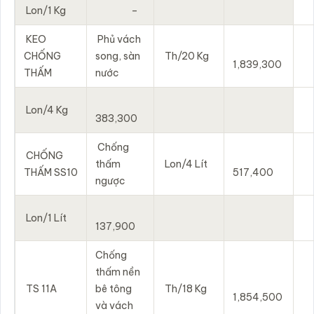
Lon/1 Kg
–
KEO
Phủ vách
CHỐNG
song, sàn
Th/20 Kg
1,839,300
THẤM
nước
Lon/4 Kg
383,300
Chống
CHỐNG
thấm
Lon/4 Lít
THẤM SS10
517,400
ngược
Lon/1 Lít
137,900
Chống
thấm nền
TS 11A
bê tông
Th/18 Kg
1,854,500
và vách