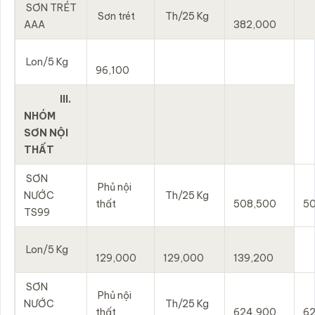
SƠN TRÉT
Sơn trét
Th/25 Kg
AAA
382,000
Lon/5 Kg
96,100
III.
NHÓM
SƠN NỘI
THẤT
SƠN
Phủ nội
NƯỚC
Th/25 Kg
thất
508,500
5
TS99
Lon/5 Kg
129,000
129,000
139,200
SƠN
Phủ nội
NƯỚC
Th/25 Kg
thất
624,900
6