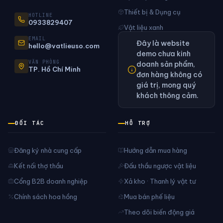
Thiết bị & Dụng cụ
HOTLINE
0933829407
Vật liệu xanh
EMAIL
Đây là website
hello@vatlieuso.com
demo chưa kinh
VĂN PHÒNG
doanh sản phẩm,
TP. Hồ Chí Minh
đơn hàng không có
giá trị, mong quý
khách thông cảm.
ĐỐI TÁC
HỖ TRỢ
Đăng ký nhà cung cấp
Hướng dẫn mua hàng
Kết nối thợ thầu
Đấu thầu ngược vật liệu
Cổng B2B doanh nghiệp
Xả kho · Thanh lý vật tư
Chính sách hoa hồng
Mua bán phế liệu
Theo dõi biến động giá