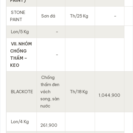
PAINT)
STONE
Sơn đá
Th/25 Kg
–
PAINT
Lon/5 Kg
–
VII. NHÓM
CHỐNG
–
THẤM –
KEO
Chống
thấm đen
BLACKOTE
vách
Th/18 Kg
1,044,900
song, sàn
nước
Lon/4 Kg
261,900