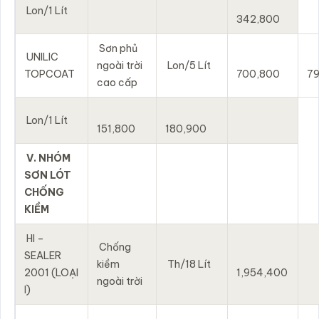
Lon/1 Lít
342,800
Sơn phủ
UNILIC
ngoài trời
Lon/5 Lít
TOPCOAT
700,800
7
cao cấp
Lon/1 Lít
151,800
180,900
V. NHÓM
SƠN LÓT
CHỐNG
KIỀM
HI –
Chống
SEALER
kiềm
Th/18 Lít
2001 (LOẠI
1,954,400
ngoài trời
I)