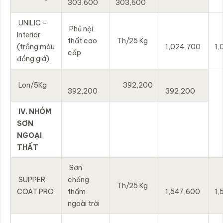
303,600
303,600
UNILIC –
Phủ nội
Interior
thất cao
Th/25 Kg
(trắng màu
1,024,700
1,
cấp
đồng giá)
Lon/5Kg
392,200
392,200
392,200
IV. NHÓM
SƠN
NGOẠI
THẤT
Sơn
SUPPER
chống
Th/25 Kg
COAT PRO
thấm
1,547,600
1,
ngoài trời