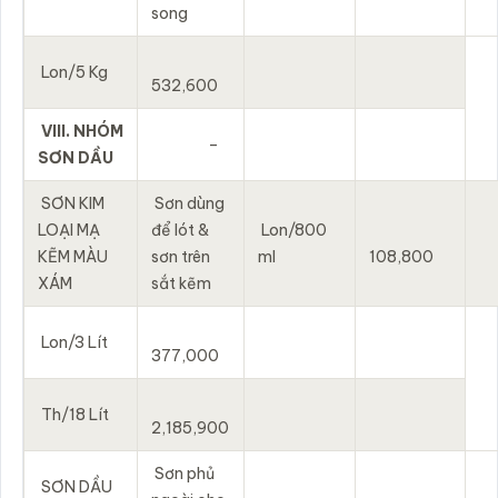
song
Lon/5 Kg
532,600
VIII. NHÓM
–
SƠN DẦU
SƠN KIM
Sơn dùng
LOẠI MẠ
để lót &
Lon/800
KẼM MÀU
sơn trên
ml
108,800
XÁM
sắt kẽm
Lon/3 Lít
377,000
Th/18 Lít
2,185,900
Sơn phủ
SƠN DẦU