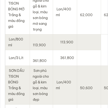
ngoài cho
TISON
gỗ & kim
BÓNG MỜ
Lon/400
loại, màu
Trắng &
ml
62,000
6
sơn bóng
màu đồng
mờ sang
giá
trọng
Lon/800
113,900
ml
113,900
Lon/3 Lít
361,800
361,800
SƠN DẦU
Sơn phủ
TISON
ngoài cho
BÓNG
gỗ & kim
Lon/400
Trắng &
loại, màu
ml
50,600
5
màu đồng
sơn bóng
giá
đẹp