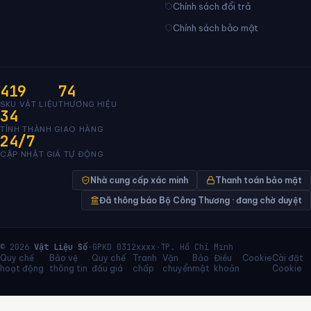
Chính sách đổi trả
Chính sách bảo mật
419
74
SKU VẬT LIỆU
THƯƠNG HIỆU
34
TỈNH THÀNH GIAO HÀNG
24/7
CẬP NHẬT GIÁ TỰ ĐỘNG
Nhà cung cấp xác minh
Thanh toán bảo mật
Đã thông báo Bộ Công Thương · đang chờ duyệt
© 2026
Vật Liệu Số
·
GPKD 0312xxxx
·
TP. Hồ Chí Minh
Quy chế
Bảo vệ
Quy chế
Tranh
Vận
Bảo
Điều
Cookie
Cài đặt
hoạt động
thông tin
đấu giá
chấp
chuyển
mật
khoản
Cookie