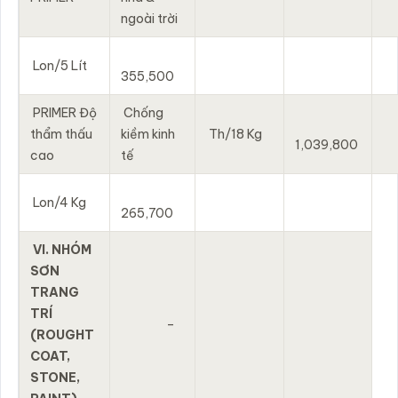
ngoài trời
Lon/5 Lít
355,500
PRIMER Độ
Chống
thẩm thấu
kiềm kinh
Th/18 Kg
1,039,800
cao
tế
Lon/4 Kg
265,700
VI. NHÓM
SƠN
TRANG
TRÍ
–
(ROUGHT
COAT,
STONE,