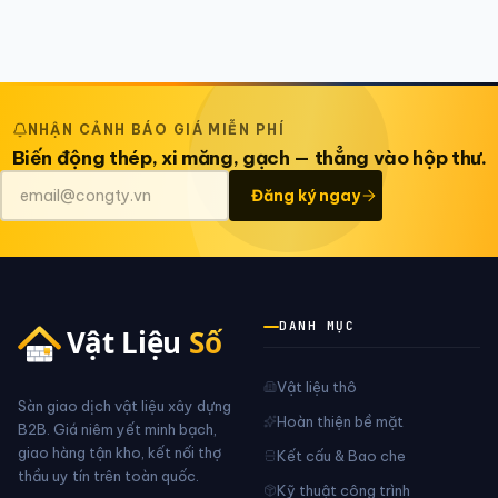
NHẬN CẢNH BÁO GIÁ MIỄN PHÍ
Biến động thép, xi măng, gạch — thẳng vào hộp thư.
Đăng ký ngay
DANH MỤC
Vật liệu thô
Sàn giao dịch vật liệu xây dựng
Hoàn thiện bề mặt
B2B. Giá niêm yết minh bạch,
giao hàng tận kho, kết nối thợ
Kết cấu & Bao che
thầu uy tín trên toàn quốc.
Kỹ thuật công trình