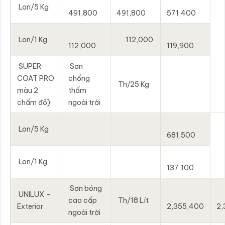
Lon/5 Kg
491,800
491,800
571,400
Lon/1 Kg
112,000
112,000
119,900
SUPER
Sơn
COAT PRO
chống
Th/25 Kg
màu 2
thấm
chấm đỏ)
ngoài trời
Lon/5 Kg
681,500
Lon/1 Kg
137,100
Sơn bóng
UNILUX –
cao cấp
Th/18 Lít
Exterior
2,355,400
2,
ngoài trời