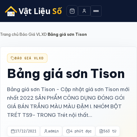
Trang chủ
·
Báo Giá VLXD
·
Bảng giá sơn Tison
BÁO GIÁ VLXD
Bảng giá sơn Tison
Bảng giá sơn Tison - Cập nhật giá sơn Tison mới
nhất 2022 SẢN PHẨM CÔNG DỤNG ĐÓNG GÓI
GIÁ BÁN TRẮNG MÀU MÀU ĐẬM I. NHÓM BỘT
TRÉT TS9- TRONG Trét nội thất…
17/12/2021
admin
4 phút đọc
563 từ