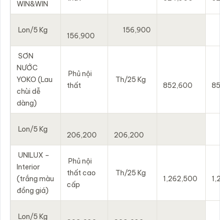
WIN&WIN
Lon/5 Kg
156,900
156,900
SƠN
NƯỚC
Phủ nội
YOKO (Lau
Th/25 Kg
thất
852,600
8
chùi dễ
dàng)
Lon/5 Kg
206,200
206,200
UNILUX –
Phủ nội
Interior
thất cao
Th/25 Kg
(trắng màu
1,262,500
1,
cấp
đồng giá)
Lon/5 Kg