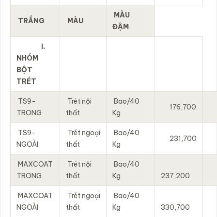
MÀU
TRẮNG
MÀU
ĐẬM
I.
NHÓM
BỘT
TRÉT
TS9-
Trét nội
Bao/40
176,700
TRONG
thất
Kg
TS9-
Trét ngoại
Bao/40
231,700
NGOÀI
thất
Kg
MAXCOAT
Trét nội
Bao/40
TRONG
thất
Kg
237,200
MAXCOAT
Trét ngoại
Bao/40
NGOÀI
thất
Kg
330,700