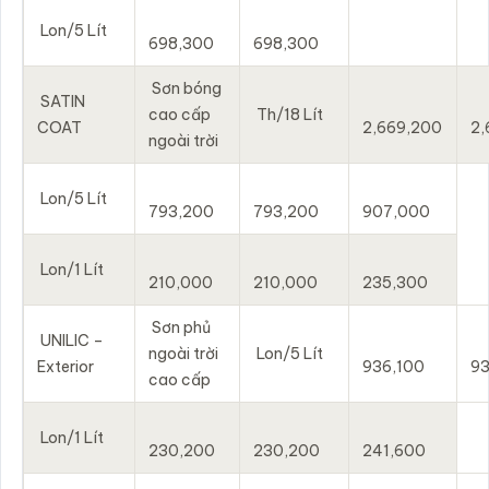
Lon/5 Lít
698,300
698,300
Sơn bóng
SATIN
cao cấp
Th/18 Lít
COAT
2,669,200
2,
ngoài trời
Lon/5 Lít
793,200
793,200
907,000
Lon/1 Lít
210,000
210,000
235,300
Sơn phủ
UNILIC –
ngoài trời
Lon/5 Lít
Exterior
936,100
93
cao cấp
Lon/1 Lít
230,200
230,200
241,600