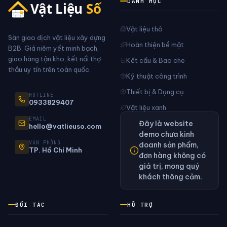
DANH MỤC
Vật liệu thô
Sàn giao dịch vật liệu xây dựng
Hoàn thiện bề mặt
B2B. Giá niêm yết minh bạch,
giao hàng tận kho, kết nối thợ
Kết cấu & Bao che
thầu uy tín trên toàn quốc.
Kỹ thuật công trình
Thiết bị & Dụng cụ
HOTLINE
0933829407
Vật liệu xanh
EMAIL
Đây là website
hello@vatlieuso.com
demo chưa kinh
VĂN PHÒNG
doanh sản phẩm,
TP. Hồ Chí Minh
đơn hàng không có
giá trị, mong quý
khách thông cảm.
ĐỐI TÁC
HỖ TRỢ