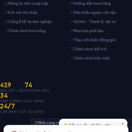
Đăng ký nhà cung cấp
Hướng dẫn mua hàng
Kết nối thợ thầu
Đấu thầu ngược vật liệu
Cổng B2B doanh nghiệp
Xả kho · Thanh lý vật tư
Chính sách hoa hồng
Mua bán phế liệu
Theo dõi biến động giá
Chính sách đổi trả
Chính sách bảo mật
419
74
SKU VẬT LIỆU
THƯƠNG HIỆU
34
TỈNH THÀNH GIAO HÀNG
24/7
CẬP NHẬT GIÁ TỰ ĐỘNG
×
Nhà cung cấp xác minh
Thanh toán bảo mật
Cần tư vấn vật liệu, ước
lượng khối lượng? Nhắn
Thanh
Đã thông báo Bộ Công Thương · đang chờ duyệt