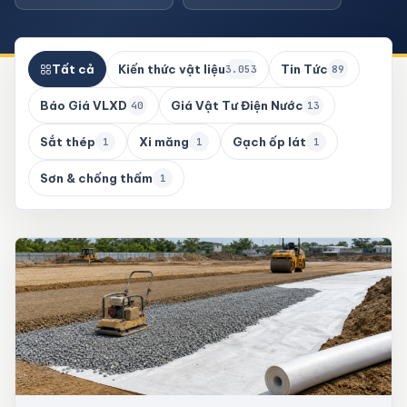
Tất cả
Kiến thức vật liệu
Tin Tức
3.053
89
Báo Giá VLXD
Giá Vật Tư Điện Nước
40
13
Sắt thép
Xi măng
Gạch ốp lát
1
1
1
Sơn & chống thấm
1