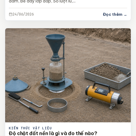
đầm, Bề dày lớp đắp, Số lượt lu,...
24/06/2026
Đọc thêm →
KIẾN THỨC VẬT LIỆU
Độ chặt đất nền là gì và đo thế nào?