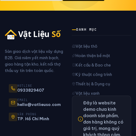
DANH MỤC
Vật liệu thô
Sàn giao dịch vật liệu xây dựng
Hoàn thiện bề mặt
B2B. Giá niêm yết minh bạch,
giao hàng tận kho, kết nối thợ
Kết cấu & Bao che
thầu uy tín trên toàn quốc.
Kỹ thuật công trình
Thiết bị & Dụng cụ
HOTLINE
0933829407
Vật liệu xanh
EMAIL
Đây là website
hello@vatlieuso.com
demo chưa kinh
VĂN PHÒNG
doanh sản phẩm,
TP. Hồ Chí Minh
đơn hàng không có
giá trị, mong quý
khách thông cảm.