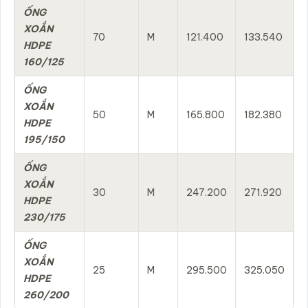
ỐNG
XOẮN
70
M
121.400
133.540
HDPE
160/125
ỐNG
XOẮN
50
M
165.800
182.380
HDPE
195/150
ỐNG
XOẮN
30
M
247.200
271.920
HDPE
230/175
ỐNG
XOẮN
25
M
295.500
325.050
HDPE
260/200