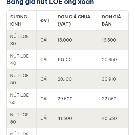
Bảng giá nút LOE ống xoắn
ĐƯỜNG
ĐƠN GIÁ CHƯA
ĐƠN GIÁ
ĐVT
KÍNH
(VAT)
BÁN
NÚT LOE
CÁI
15.000
16.500
30
NÚT LOE
CÁI
18.500
20.350
40
NÚT LOE
CÁI
28.100
30.910
50
NÚT LOE
CÁI
29.600
32.560
65
NÚT LOE
CÁI
41.500
45.650
80
NÚT LOE