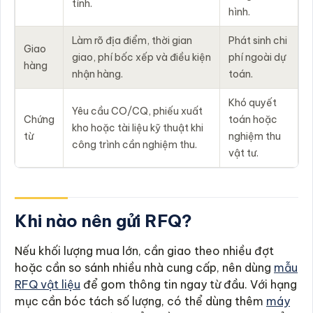
tính.
hình.
Làm rõ địa điểm, thời gian
Phát sinh chi
Giao
giao, phí bốc xếp và điều kiện
phí ngoài dự
hàng
nhận hàng.
toán.
Khó quyết
Yêu cầu CO/CQ, phiếu xuất
Chứng
toán hoặc
kho hoặc tài liệu kỹ thuật khi
từ
nghiệm thu
công trình cần nghiệm thu.
vật tư.
Khi nào nên gửi RFQ?
Nếu khối lượng mua lớn, cần giao theo nhiều đợt
hoặc cần so sánh nhiều nhà cung cấp, nên dùng
mẫu
RFQ vật liệu
để gom thông tin ngay từ đầu. Với hạng
mục cần bóc tách số lượng, có thể dùng thêm
máy