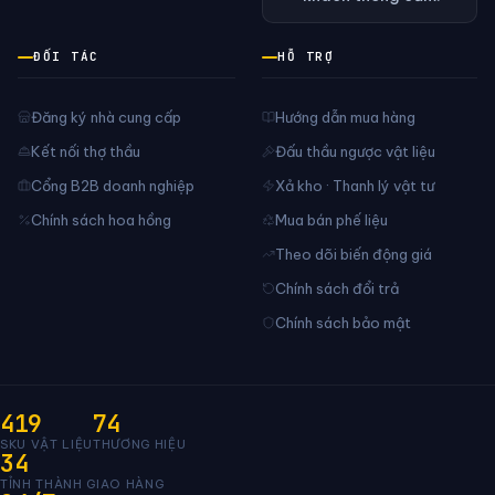
ĐỐI TÁC
HỖ TRỢ
Đăng ký nhà cung cấp
Hướng dẫn mua hàng
Kết nối thợ thầu
Đấu thầu ngược vật liệu
Cổng B2B doanh nghiệp
Xả kho · Thanh lý vật tư
Chính sách hoa hồng
Mua bán phế liệu
Theo dõi biến động giá
Chính sách đổi trả
Chính sách bảo mật
419
74
SKU VẬT LIỆU
THƯƠNG HIỆU
34
TỈNH THÀNH GIAO HÀNG