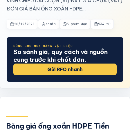
KÍNH CHIỀU DÀI CUỘN (m) ĐVT GIÁ CHƯA (VAT)
ĐƠN GIÁ BÁN ỐNG XOẮN HDPE…
20/12/2021
admin
3 phút đọc
534 từ
DÙNG CHO MUA HÀNG VẬT LIỆU
So sánh giá, quy cách và nguồn
cung trước khi chốt đơn.
Gửi RFQ nhanh
Bảng giá ống xoắn HDPE Tiền