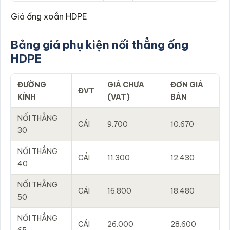
Giá ống xoắn HDPE
Bảng giá phụ kiện nối thẳng ống
HDPE
ĐƯỜNG
GIÁ CHƯA
ĐƠN GIÁ
ĐVT
KÍNH
(VAT)
BÁN
NỐI THẲNG
CÁI
9.700
10.670
30
NỐI THẲNG
CÁI
11.300
12.430
40
NỐI THẲNG
CÁI
16.800
18.480
50
NỐI THẲNG
CÁI
26.000
28.600