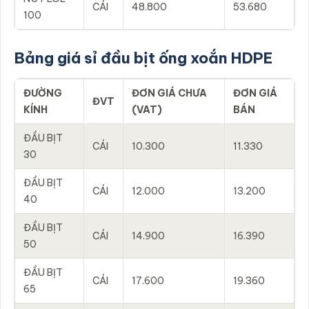
CÁI
48.800
53.680
100
Bảng giá sỉ đầu bịt ống xoắn HDPE
ĐƯỜNG
ĐƠN GIÁ CHƯA
ĐƠN GIÁ
ĐVT
KÍNH
(VAT)
BÁN
ĐẦU BỊT
CÁI
10.300
11.330
30
ĐẦU BỊT
CÁI
12.000
13.200
40
ĐẦU BỊT
CÁI
14.900
16.390
50
ĐẦU BỊT
CÁI
17.600
19.360
65