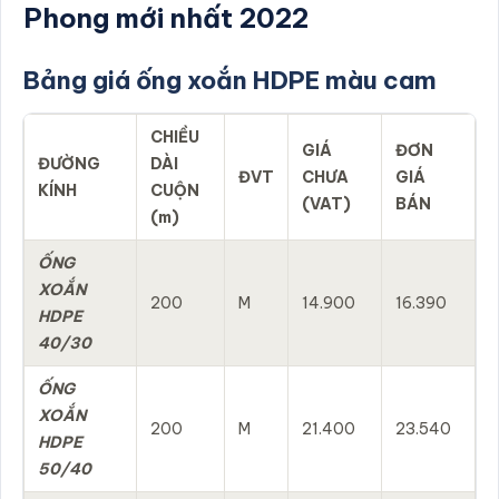
Phong mới nhất 2022
Bảng giá ống xoắn HDPE màu cam
CHIỀU
GIÁ
ĐƠN
ĐƯỜNG
DÀI
ĐVT
CHƯA
GIÁ
KÍNH
CUỘN
(VAT)
BÁN
(m)
ỐNG
XOẮN
200
M
14.900
16.390
HDPE
40/30
ỐNG
XOẮN
200
M
21.400
23.540
HDPE
50/40