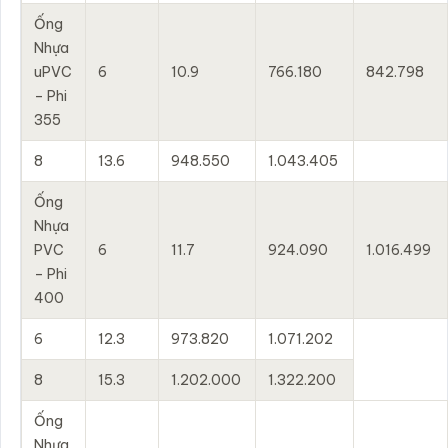
Ống
Nhựa
uPVC
6
10.9
766.180
842.798
– Phi
355
8
13.6
948.550
1.043.405
Ống
Nhựa
PVC
6
11.7
924.090
1.016.499
– Phi
400
6
12.3
973.820
1.071.202
8
15.3
1.202.000
1.322.200
Ống
Nhựa