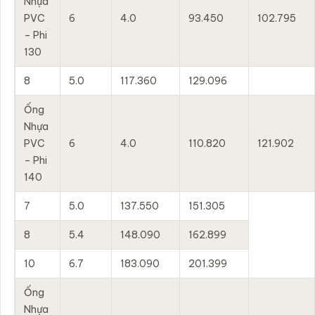
Nhựa
PVC
6
4.0
93.450
102.795
– Phi
130
8
5.0
117.360
129.096
Ống
Nhựa
PVC
6
4.0
110.820
121.902
– Phi
140
7
5.0
137.550
151.305
8
5.4
148.090
162.899
10
6.7
183.090
201.399
Ống
Nhựa