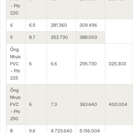
– Phi
220
6
6.5
281.360
309.496
9
8.7
352.730
388.003
Ống
Nhựa
PVC
6
6.6
295.730
325.303
– Phi
225
Ống
Nhựa
PVC
6
7.3
363.640
400.004
– Phi
250
8
9.6
4.723.640
5.196.004