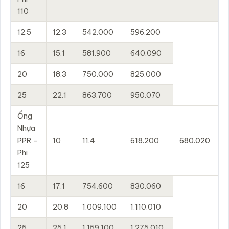
110
12.5
12.3
542.000
596.200
16
15.1
581.900
640.090
20
18.3
750.000
825.000
25
22.1
863.700
950.070
Ống
Nhựa
PPR –
10
11.4
618.200
680.020
Phi
125
16
17.1
754.600
830.060
20
20.8
1.009.100
1.110.010
25
25.1
1.159.100
1.275.010