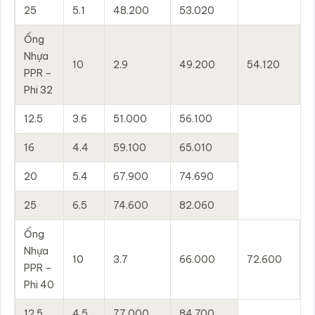
25
5.1
48.200
53.020
Ống
Nhựa
10
2.9
49.200
54.120
PPR –
Phi 32
12.5
3.6
51.000
56.100
16
4.4
59.100
65.010
20
5.4
67.900
74.690
25
6.5
74.600
82.060
Ống
Nhựa
10
3.7
66.000
72.600
PPR –
Phi 40
12.5
4.5
77.000
84.700