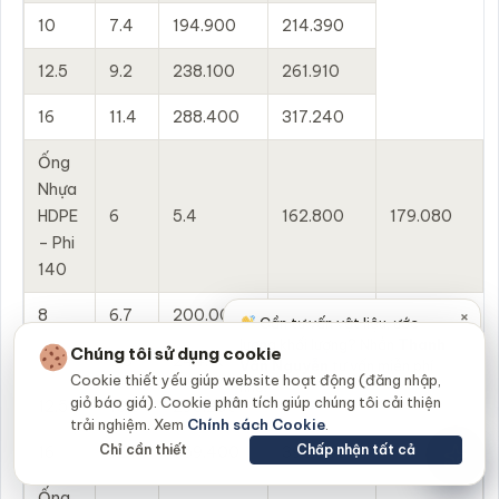
10
7.4
194.900
214.390
12.5
9.2
238.100
261.910
16
11.4
288.400
317.240
Ống
Nhựa
HDPE
6
5.4
162.800
179.080
– Phi
140
×
8
6.7
200.000
220.000
Cần tư vấn vật liệu, ước
lượng khối lượng? Nhắn
Thanh
Chúng tôi sử dụng cookie
10
8.3
244.700
269.170
Vân Nguyễn
tư vấn miễn phí
Cookie thiết yếu giúp website hoạt động (đăng nhập,
nhé!
giỏ báo giá). Cookie phân tích giúp chúng tôi cải thiện
12.5
10.3
298.200
328.020
trải nghiệm. Xem
Chính sách Cookie
.
Chỉ cần thiết
Chấp nhận tất cả
16
12.7
359.400
395.340
Ống