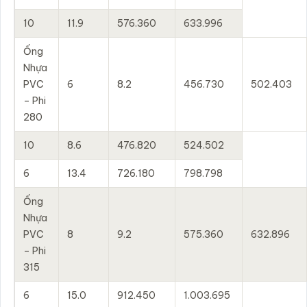
10
11.9
576.360
633.996
Ống
Nhựa
PVC
6
8.2
456.730
502.403
– Phi
280
10
8.6
476.820
524.502
6
13.4
726.180
798.798
Ống
Nhựa
PVC
8
9.2
575.360
632.896
– Phi
315
6
15.0
912.450
1.003.695