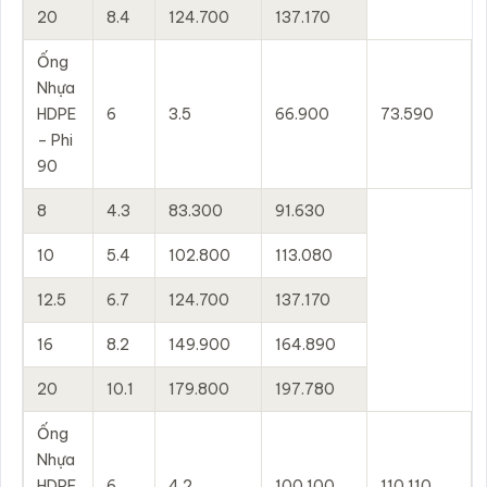
20
8.4
124.700
137.170
Ống
Nhựa
HDPE
6
3.5
66.900
73.590
– Phi
90
8
4.3
83.300
91.630
10
5.4
102.800
113.080
12.5
6.7
124.700
137.170
16
8.2
149.900
164.890
20
10.1
179.800
197.780
Ống
Nhựa
HDPE
6
4.2
100.100
110.110