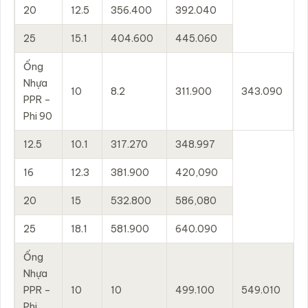
20
12.5
356.400
392.040
25
15.1
404.600
445.060
Ống
Nhựa
10
8.2
311.900
343.090
PPR –
Phi 90
12.5
10.1
317.270
348.997
16
12.3
381.900
420,090
20
15
532.800
586,080
25
18.1
581.900
640.090
Ống
Nhựa
PPR –
10
10
499.100
549.010
Phi