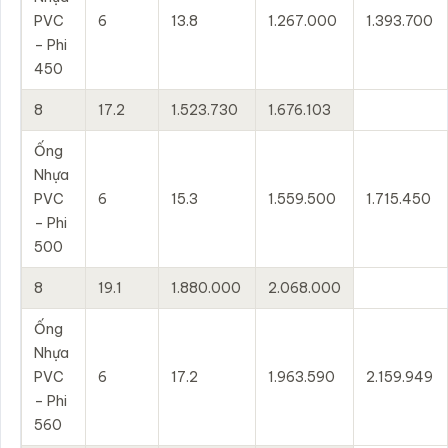
PVC
6
13.8
1.267.000
1.393.700
– Phi
450
8
17.2
1.523.730
1.676.103
Ống
Nhựa
PVC
6
15.3
1.559.500
1.715.450
– Phi
500
8
19.1
1.880.000
2.068.000
Ống
Nhựa
PVC
6
17.2
1.963.590
2.159.949
– Phi
560