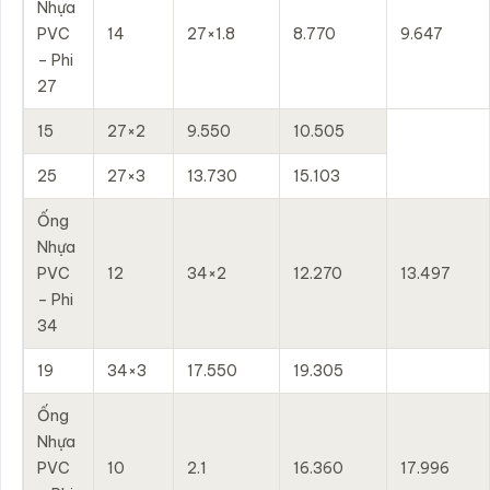
Nhựa
PVC
14
27×1.8
8.770
9.647
– Phi
27
15
27×2
9.550
10.505
25
27×3
13.730
15.103
Ống
Nhựa
PVC
12
34×2
12.270
13.497
– Phi
34
19
34×3
17.550
19.305
Ống
Nhựa
PVC
10
2.1
16.360
17.996