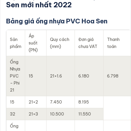
Sen mới nhất 2022
Bảng giá ống nhựa PVC Hoa Sen
Áp
Sản
Quy cách
Đơn giá
Thanh
suất
phẩm
(mm)
chưa VAT
toán
(PN)
Ống
Nhựa
PVC
15
21×1.6
6.180
6.798
– Phi
21
15
21×2
7.450
8.195
32
21×3
10.500
11.550
Ống