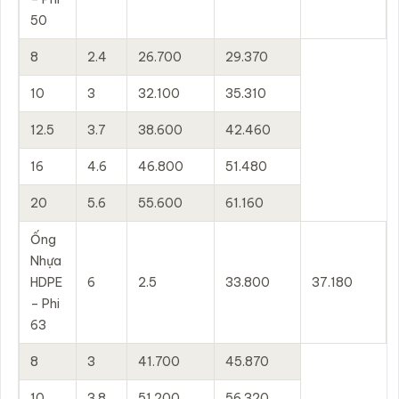
50
8
2.4
26.700
29.370
10
3
32.100
35.310
12.5
3.7
38.600
42.460
16
4.6
46.800
51.480
20
5.6
55.600
61.160
Ống
Nhựa
HDPE
6
2.5
33.800
37.180
– Phi
63
8
3
41.700
45.870
10
3.8
51.200
56.320