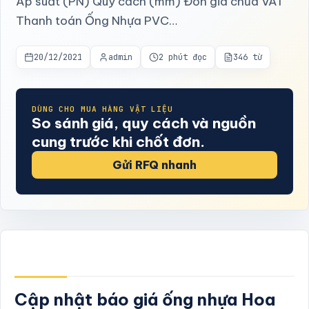
Áp suất (PN) Quy cách (mm) Đơn giá chưa VAT
Thanh toán Ống Nhựa PVC…
20/12/2021
admin
2 phút đọc
346 từ
DÙNG CHO MUA HÀNG VẬT LIỆU
So sánh giá, quy cách và nguồn
cung trước khi chốt đơn.
Gửi RFQ nhanh
Cập nhật báo giá ống nhựa Hoa