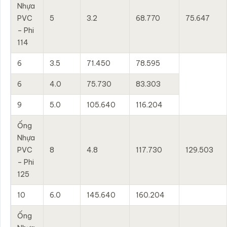
Nhựa
PVC
5
3.2
68.770
75.647
– Phi
114
6
3.5
71.450
78.595
6
4.0
75.730
83.303
9
5.0
105.640
116.204
Ống
Nhựa
PVC
8
4.8
117.730
129.503
– Phi
125
10
6.0
145.640
160.204
Ống