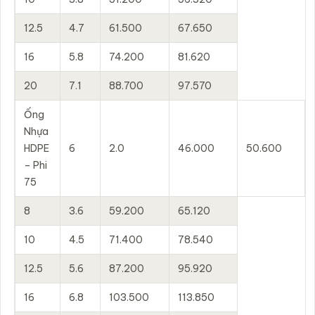
12.5
4.7
61.500
67.650
16
5.8
74.200
81.620
20
7.1
88.700
97.570
Ống
Nhựa
HDPE
6
2.0
46.000
50.600
– Phi
75
8
3.6
59.200
65.120
10
4.5
71.400
78.540
12.5
5.6
87.200
95.920
16
6.8
103.500
113.850