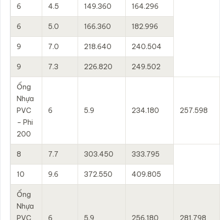
6
4.5
149.360
164.296
6
5.0
166.360
182.996
9
7.0
218.640
240.504
9
7.3
226.820
249.502
Ống
Nhựa
PVC
6
5.9
234.180
257.598
– Phi
200
8
7.7
303.450
333.795
10
9.6
372.550
409.805
Ống
Nhựa
PVC
6
5.9
256.180
281.798