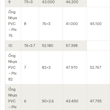
9
75×3
42.000
46.200
Ống
Nhựa
PVC
8
76×3
41.000
45.100
– Phi
76
10
76×3.7
52.180
57.398
Ống
Nhựa
PVC
7
82×3
47.970
52.767
– Phi
82
Ống
Nhựa
PVC
6
90×2.6
43.450
47.795
– Phi