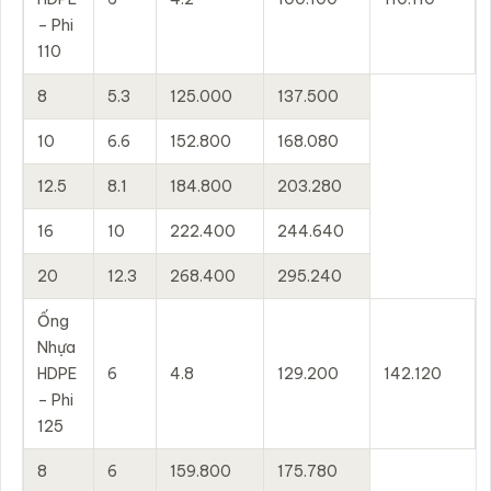
– Phi
110
8
5.3
125.000
137.500
10
6.6
152.800
168.080
12.5
8.1
184.800
203.280
16
10
222.400
244.640
20
12.3
268.400
295.240
Ống
Nhựa
HDPE
6
4.8
129.200
142.120
– Phi
125
8
6
159.800
175.780