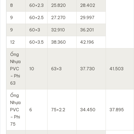
8
60×2.3
25.820
28.402
9
60×2.5
27.270
29.997
9
60×3
32.910
36.201
12
60×3.5
38.360
42.196
Ống
Nhựa
PVC
10
63×3
37.730
41.503
– Phi
63
Ống
Nhựa
PVC
6
75×2.2
34.450
37.895
– Phi
75