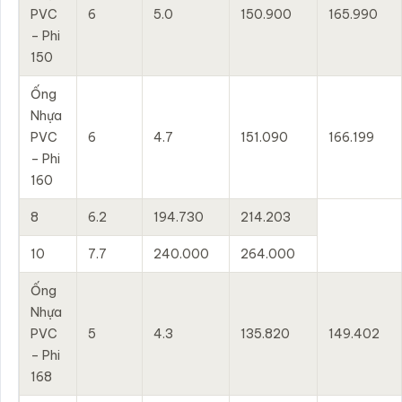
PVC
6
5.0
150.900
165.990
– Phi
150
Ống
Nhựa
PVC
6
4.7
151.090
166.199
– Phi
160
8
6.2
194.730
214.203
10
7.7
240.000
264.000
Ống
Nhựa
PVC
5
4.3
135.820
149.402
– Phi
168