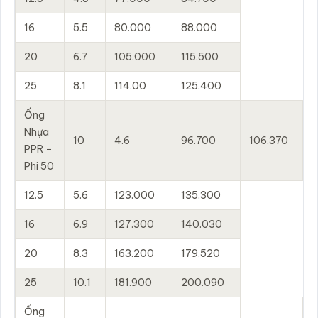
16
5.5
80.000
88.000
20
6.7
105.000
115.500
25
8.1
114.00
125.400
Ống
Nhựa
10
4.6
96.700
106.370
PPR –
Phi 50
12.5
5.6
123.000
135.300
16
6.9
127.300
140.030
20
8.3
163.200
179.520
25
10.1
181.900
200.090
Ống