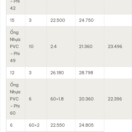
– Phi
42
15
3
22.500
24.750
Ống
Nhựa
PVC
10
2.4
21.360
23.496
– Phi
49
12
3
26.180
28.798
Ống
Nhựa
PVC
6
60×1.8
20.360
22.396
– Phi
60
6
60×2
22.550
24.805