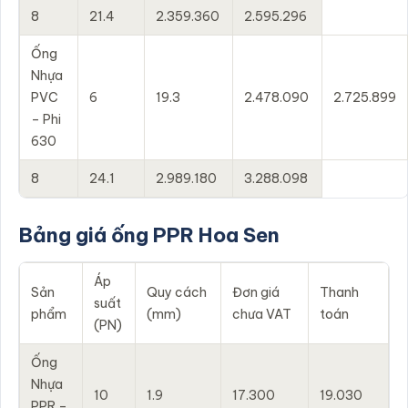
8
21.4
2.359.360
2.595.296
Ống
Nhựa
PVC
6
19.3
2.478.090
2.725.899
– Phi
630
8
24.1
2.989.180
3.288.098
Bảng giá ống PPR Hoa Sen
Áp
Sản
Quy cách
Đơn giá
Thanh
suất
phẩm
(mm)
chưa VAT
toán
(PN)
Ống
Nhựa
10
1.9
17.300
19.030
PPR –