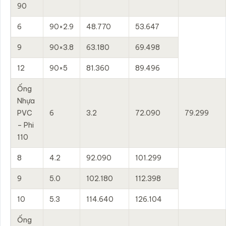
90
6
90×2.9
48.770
53.647
9
90×3.8
63.180
69.498
12
90×5
81.360
89.496
Ống
Nhựa
PVC
6
3.2
72.090
79.299
– Phi
110
8
4.2
92.090
101.299
9
5.0
102.180
112.398
10
5.3
114.640
126.104
Ống