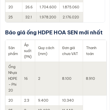
20
26.6
1.704.600
1.875.060
25
32.1
1.978.200
2.176.020
Báo giá ống HDPE HOA SEN mới nhất
Áp
Sản
Quy cách
Đơn giá
Thanh
suất
phẩm
(mm)
chưa VAT
toán
(PN)
Ống
Nhựa
HDPE
16
2
8.100
8.910
– Phi
20
20
2.3
9.400
10.340