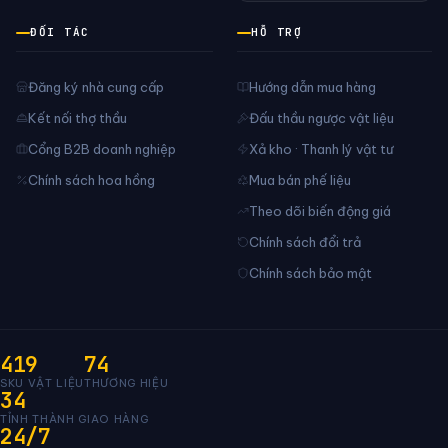
ĐỐI TÁC
HỖ TRỢ
Đăng ký nhà cung cấp
Hướng dẫn mua hàng
Kết nối thợ thầu
Đấu thầu ngược vật liệu
Cổng B2B doanh nghiệp
Xả kho · Thanh lý vật tư
Chính sách hoa hồng
Mua bán phế liệu
Theo dõi biến động giá
Chính sách đổi trả
Chính sách bảo mật
419
74
SKU VẬT LIỆU
THƯƠNG HIỆU
34
TỈNH THÀNH GIAO HÀNG
24/7