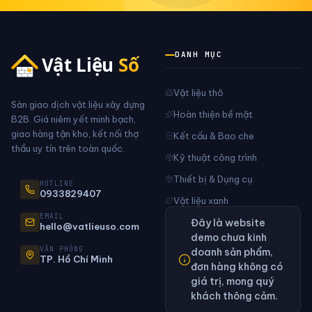
DANH MỤC
Vật liệu thô
Sàn giao dịch vật liệu xây dựng
Hoàn thiện bề mặt
B2B. Giá niêm yết minh bạch,
giao hàng tận kho, kết nối thợ
Kết cấu & Bao che
thầu uy tín trên toàn quốc.
Kỹ thuật công trình
Thiết bị & Dụng cụ
HOTLINE
0933829407
Vật liệu xanh
EMAIL
Đây là website
hello@vatlieuso.com
demo chưa kinh
VĂN PHÒNG
doanh sản phẩm,
TP. Hồ Chí Minh
đơn hàng không có
giá trị, mong quý
khách thông cảm.