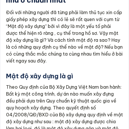
nhà ở chuẩn nhất
Đối với những người đã từng phải làm thủ tục xin cấp
giấy phép xây dựng thì có lẻ sẽ rất quen với cụm từ
“Mật độ xây dựng” bởi vì đây là một yếu tố phải
được thể hiện rõ ràng , cụ thể trong hồ sơ. Vậy mật
độ xây dựng là gì? Và cách tính mật độ ra sao? Hay
là có những quy định cụ thể nào về mật độ? Nếu bạn
có cùng thắc mắc chúng ta cùng nhau tìm hiểu ở bài
viết ngay sau đây.
Mật độ xây dựng là gì
Theo Quy định của Bộ Xây Dựng Việt Nam ban hành:
Bất kỳ một công trình, dự án nào muốn xây đựng
đều phải dựa trên Quy chuẩn kỹ thuật quốc gia về
quy hoạch xây dựng. Theo quyết định số
04/2008/QĐ/BXD của Bộ xây dựng quy định về mật
độ xây dựng như sau : mật độ xây dựng được chia
làm hai loại, đó là mật độ xây dựng gộp và mật độ