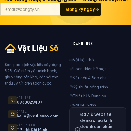
Đăng ký ngay
DANH MỤC
Vật liệu thô
Sàn giao dịch vật liệu xây dựng
Hoàn thiện bề mặt
B2B. Giá niêm yết minh bạch,
giao hàng tận kho, kết nối thợ
Kết cấu & Bao che
thầu uy tín trên toàn quốc.
Kỹ thuật công trình
Thiết bị & Dụng cụ
HOTLINE
0933829407
Vật liệu xanh
EMAIL
Đây là website
hello@vatlieuso.com
demo chưa kinh
VĂN PHÒNG
doanh sản phẩm,
TP. Hồ Chí Minh