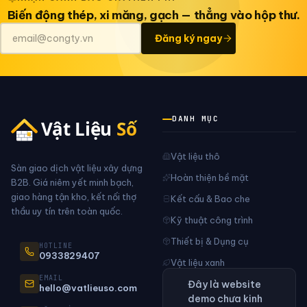
Biến động thép, xi măng, gạch — thẳng vào hộp thư.
Đăng ký ngay
DANH MỤC
Vật liệu thô
Sàn giao dịch vật liệu xây dựng
Hoàn thiện bề mặt
B2B. Giá niêm yết minh bạch,
giao hàng tận kho, kết nối thợ
Kết cấu & Bao che
thầu uy tín trên toàn quốc.
Kỹ thuật công trình
Thiết bị & Dụng cụ
HOTLINE
0933829407
Vật liệu xanh
EMAIL
Đây là website
hello@vatlieuso.com
demo chưa kinh