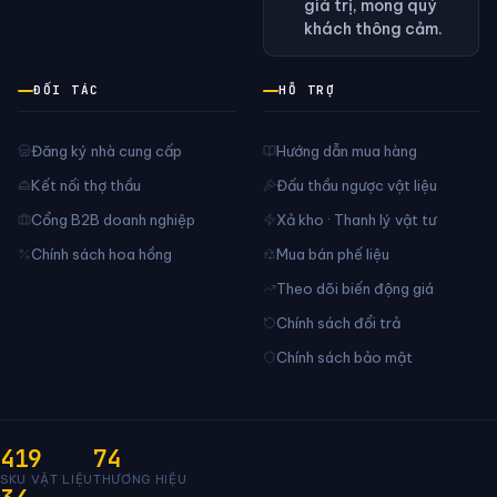
giá trị, mong quý
khách thông cảm.
ĐỐI TÁC
HỖ TRỢ
Đăng ký nhà cung cấp
Hướng dẫn mua hàng
Kết nối thợ thầu
Đấu thầu ngược vật liệu
Cổng B2B doanh nghiệp
Xả kho · Thanh lý vật tư
Chính sách hoa hồng
Mua bán phế liệu
Theo dõi biến động giá
Chính sách đổi trả
Chính sách bảo mật
419
74
SKU VẬT LIỆU
THƯƠNG HIỆU