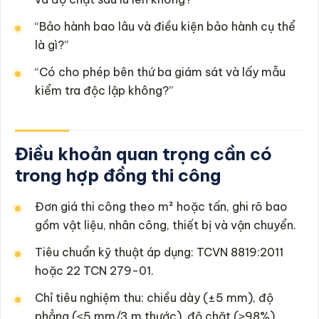
“Bảo hành bao lâu và điều kiện bảo hành cụ thể
là gì?”
“Có cho phép bên thứ ba giám sát và lấy mẫu
kiểm tra độc lập không?”
Điều khoản quan trọng cần có
trong hợp đồng thi công
Đơn giá thi công theo m² hoặc tấn, ghi rõ bao
gồm vật liệu, nhân công, thiết bị và vận chuyển.
Tiêu chuẩn kỹ thuật áp dụng: TCVN 8819:2011
hoặc 22 TCN 279-01.
Chỉ tiêu nghiệm thu: chiều dày (±5 mm), độ
phẳng (≤5 mm/3 m thước), độ chặt (≥98%).