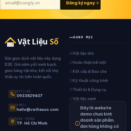
Đăng ký ngay
DANH MỤC
Vật liệu thô
Sàn giao dịch vật liệu xây dựng
Hoàn thiện bề mặt
B2B. Giá niêm yết minh bạch,
giao hàng tận kho, kết nối thợ
Kết cấu & Bao che
thầu uy tín trên toàn quốc.
Kỹ thuật công trình
Thiết bị & Dụng cụ
HOTLINE
0933829407
Vật liệu xanh
EMAIL
Đây là website
hello@vatlieuso.com
demo chưa kinh
VĂN PHÒNG
doanh sản phẩm,
TP. Hồ Chí Minh
đơn hàng không có