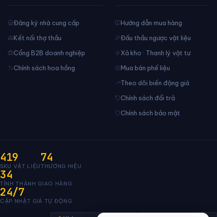
Đăng ký nhà cung cấp
Hướng dẫn mua hàng
Kết nối thợ thầu
Đấu thầu ngược vật liệu
Cổng B2B doanh nghiệp
Xả kho · Thanh lý vật tư
Chính sách hoa hồng
Mua bán phế liệu
Theo dõi biến động giá
Chính sách đổi trả
Chính sách bảo mật
419
74
SKU VẬT LIỆU
THƯƠNG HIỆU
34
TỈNH THÀNH GIAO HÀNG
24/7
CẬP NHẬT GIÁ TỰ ĐỘNG