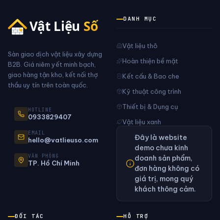
DANH MỤC
Vật liệu thô
Sàn giao dịch vật liệu xây dựng
Hoàn thiện bề mặt
B2B. Giá niêm yết minh bạch,
giao hàng tận kho, kết nối thợ
Kết cấu & Bao che
thầu uy tín trên toàn quốc.
Kỹ thuật công trình
Thiết bị & Dụng cụ
HOTLINE
0933829407
Vật liệu xanh
EMAIL
Đây là website
hello@vatlieuso.com
demo chưa kinh
VĂN PHÒNG
doanh sản phẩm,
TP. Hồ Chí Minh
đơn hàng không có
giá trị, mong quý
khách thông cảm.
ĐỐI TÁC
HỖ TRỢ