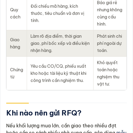
Báo giá rẻ
Đối chiếu mã hàng, kích
Quy
nhưng không
thước, tiêu chuẩn và đơn vị
cách
cùng cấu
tính.
hình.
Làm rõ địa điểm, thời gian
Phát sinh chi
Giao
giao, phí bốc xếp và điều kiện
phí ngoài dự
hàng
nhận hàng.
toán.
Khó quyết
Yêu cầu CO/CQ, phiếu xuất
Chứng
toán hoặc
kho hoặc tài liệu kỹ thuật khi
từ
nghiệm thu
công trình cần nghiệm thu.
vật tư.
Khi nào nên gửi RFQ?
Nếu khối lượng mua lớn, cần giao theo nhiều đợt
hoặc cần so sánh nhiều nhà cung cấp, nên dùng
mẫu