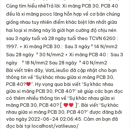
Cùng tìm hiểu nhéTrả lời: Xi măng PCB 30, PCB 40
đều là xi măng pooc lăng hỗn hợp về cơ bản chúng
giống nhau tuy nhiên điểm khác biệt lớn nhất giữa
hai loại xi măng này là giới hạn cường độ chịu nén
sau 3 ngày tuổi và 28 ngày tuổi theo TCVN 6260 :
1997. + Xi măng PCB 30 : Sau 3 ngày ³ 14 N/mm2
Sau 28 ngày ³ 30 N/mm2 + Xi măng PCB 40 : Sau 3
ngày ³ 18 N/mm2 Sau 28 ngày ³ 40 N/mm2
Bài viết trên đây, VatLieuSo đã cập nhật cho bạn
thông tin về “Sự khác nhau giữa xi măng PCB 30,
PCB 40?
”. Hy vọng qua bài viết “Sự khác nhau
giữa xi măng PCB 30, PCB 40?” sẽ giúp các bạn đọc
có thêm nhiều thông tin về “Sự khác nhau giữa xi
măng PCB 30, PCB 40? [
]”. Bài viết “Sự khác
nhau giữa xi măng PCB 30, PCB 40?” được đăng bởi
vào ngày 2022-06-24 02:06:45. Cảm ơn bạn đã
đọc bài tại localhost/vatlieuso/