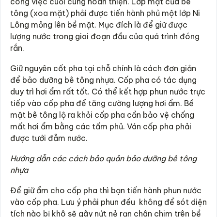
công việc cuối cùng hoàn thiện. Lớp mặt của bê
tông (xoa mặt) phải được tiến hành phủ một lớp Ni
Lông mỏng lên bề mặt. Mục đích là để giữ được
lượng nước trong giai đoạn đầu của quá trình đóng
rắn.
Giữ nguyên cốt pha tại chỗ chính là cách đơn giản
để bảo dưỡng bê tông nhựa. Cốp pha có tác dụng
duy trì hơi ẩm rất tốt. Có thể kết hợp phun nước trực
tiếp vào cốp pha để tăng cường lượng hơi ẩm. Bề
mặt bê tông lộ ra khỏi cốp pha cần bảo vệ chống
mất hơi ẩm bằng các tấm phủ. Ván cốp pha phải
được tưới đẫm nước.
Hướng dẫn các cách bảo quản bảo dưỡng bê tông
nhựa
Để giữ ẩm cho cốp pha thì bạn tiến hành phun nước
vào cốp pha. Lưu ý phải phun đều không để sót diện
tích nào bị khô sẽ gây nứt nẻ rạn chân chim trên bề