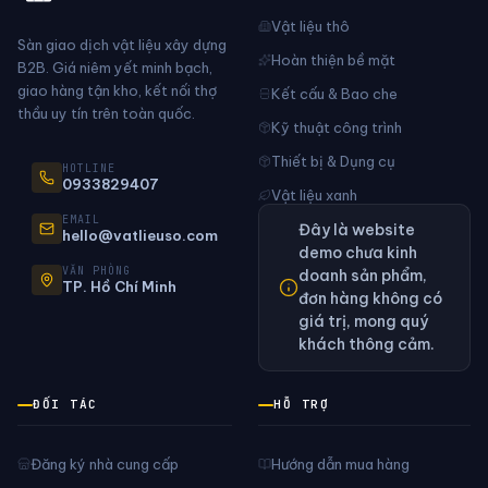
Vật liệu thô
Sàn giao dịch vật liệu xây dựng
Hoàn thiện bề mặt
B2B. Giá niêm yết minh bạch,
giao hàng tận kho, kết nối thợ
Kết cấu & Bao che
thầu uy tín trên toàn quốc.
Kỹ thuật công trình
Thiết bị & Dụng cụ
HOTLINE
0933829407
Vật liệu xanh
EMAIL
Đây là website
hello@vatlieuso.com
demo chưa kinh
VĂN PHÒNG
doanh sản phẩm,
TP. Hồ Chí Minh
đơn hàng không có
giá trị, mong quý
khách thông cảm.
ĐỐI TÁC
HỖ TRỢ
Đăng ký nhà cung cấp
Hướng dẫn mua hàng