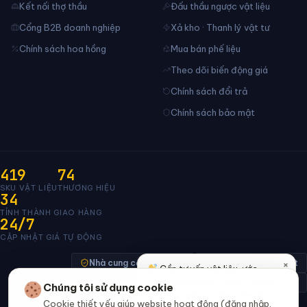
Kết nối thợ thầu
Đấu thầu ngược vật liệu
Cổng B2B doanh nghiệp
Xả kho · Thanh lý vật tư
Chính sách hoa hồng
Mua bán phế liệu
Theo dõi biến động giá
Chính sách đổi trả
Chính sách bảo mật
419
74
SKU VẬT LIỆU
THƯƠNG HIỆU
34
TỈNH THÀNH GIAO HÀNG
24/7
CẬP NHẬT GIÁ TỰ ĐỘNG
×
Nhà cung cấp xác minh
Thanh toán bảo mật
Cần tư vấn vật liệu, ước
lượng khối lượng? Nhắn
Thanh
Đã thông báo Bộ Công Thương · đang chờ duyệt
Chúng tôi sử dụng cookie
Vân Nguyễn
tư vấn miễn phí
Cookie thiết yếu giúp website hoạt động (đăng nhập,