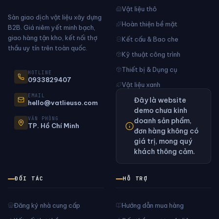
Vật liệu thô
Sàn giao dịch vật liệu xây dựng
Hoàn thiện bề mặt
B2B. Giá niêm yết minh bạch,
giao hàng tận kho, kết nối thợ
Kết cấu & Bao che
thầu uy tín trên toàn quốc.
Kỹ thuật công trình
Thiết bị & Dụng cụ
HOTLINE
0933829407
Vật liệu xanh
EMAIL
Đây là website
hello@vatlieuso.com
demo chưa kinh
VĂN PHÒNG
doanh sản phẩm,
TP. Hồ Chí Minh
đơn hàng không có
giá trị, mong quý
khách thông cảm.
ĐỐI TÁC
HỖ TRỢ
Đăng ký nhà cung cấp
Hướng dẫn mua hàng