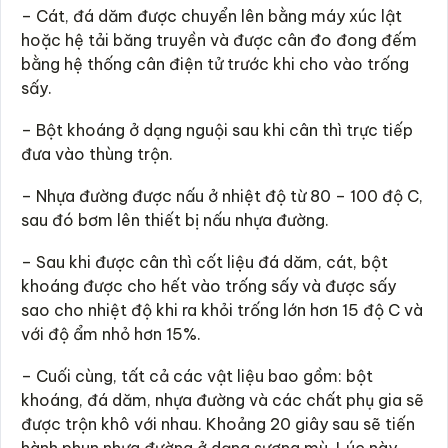
– Cát, đá dăm được chuyển lên bằng máy xúc lật
hoặc hệ tải băng truyền và được cân đo đong đếm
bằng hệ thống cân điện tử trước khi cho vào trống
sấy.
– Bột khoáng ở dạng nguội sau khi cân thì trực tiếp
đưa vào thùng trộn.
– Nhựa đường được nấu ở nhiệt độ từ 80 – 100 độ C,
sau đó bơm lên thiết bị nấu nhựa đường.
– Sau khi được cân thì cốt liệu đá dăm, cát, bột
khoáng được cho hết vào trống sấy và được sấy
sao cho nhiệt độ khi ra khỏi trống lớn hơn 15 độ C và
với độ ẩm nhỏ hơn 15%.
– Cuối cùng, tất cả các vật liệu bao gồm: bột
khoáng, đá dăm, nhựa đường và các chất phụ gia sẽ
được trộn khô với nhau. Khoảng 20 giây sau sẽ tiến