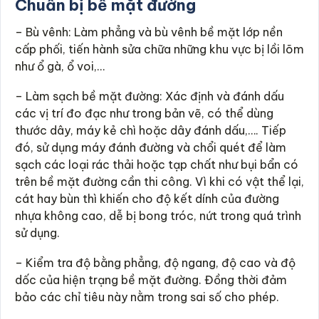
Chuẩn bị bề mặt đường
– Bù vênh: Làm phẳng và bù vênh bề mặt lớp nền
cấp phối, tiến hành sửa chữa những khu vực bị lồi lõm
như ổ gà, ổ voi,…
– Làm sạch bề mặt đường: Xác định và đánh dấu
các vị trí đo đạc như trong bản vẽ, có thể dùng
thước dây, máy kẻ chì hoặc dây đánh dấu,…. Tiếp
đó, sử dụng máy đánh đường và chổi quét để làm
sạch các loại rác thải hoặc tạp chất như bụi bẩn có
trên bề mặt đường cần thi công. Vì khi có vật thể lại,
cát hay bùn thì khiến cho độ kết dính của đường
nhựa không cao, dễ bị bong tróc, nứt trong quá trình
sử dụng.
– Kiểm tra độ bằng phẳng, độ ngang, độ cao và độ
dốc của hiện trạng bề mặt đường. Đồng thời đảm
bảo các chỉ tiêu này nằm trong sai số cho phép.