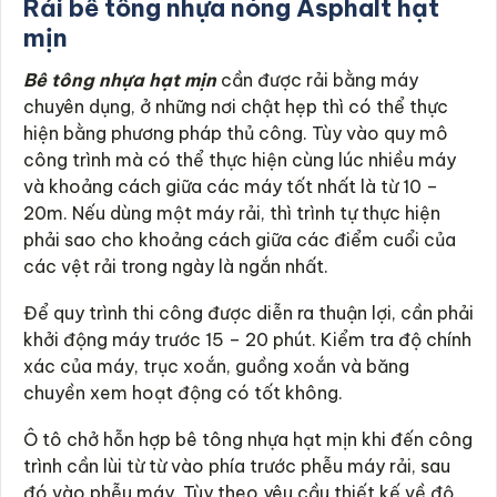
Rải bê tông nhựa nóng Asphalt hạt
mịn
Bê tông nhựa hạt mịn
cần được rải bằng máy
chuyên dụng, ở những nơi chật hẹp thì có thể thực
hiện bằng phương pháp thủ công. Tùy vào quy mô
công trình mà có thể thực hiện cùng lúc nhiều máy
và khoảng cách giữa các máy tốt nhất là từ 10 –
20m. Nếu dùng một máy rải, thì trình tự thực hiện
phải sao cho khoảng cách giữa các điểm cuổi của
các vệt rải trong ngày là ngắn nhất.
Để quy trình thi công được diễn ra thuận lợi, cần phải
khởi động máy trước 15 – 20 phút. Kiểm tra độ chính
xác của máy, trục xoắn, guồng xoắn và băng
chuyền xem hoạt động có tốt không.
Ô tô chở hỗn hợp bê tông nhựa hạt mịn khi đến công
trình cần lùi từ từ vào phía trước phễu máy rải, sau
đó vào phễu máy. Tùy theo yêu cầu thiết kế về độ