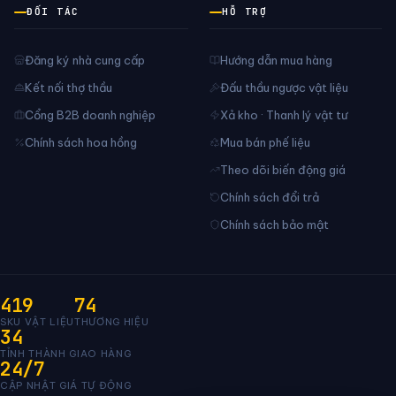
ĐỐI TÁC
HỖ TRỢ
Đăng ký nhà cung cấp
Hướng dẫn mua hàng
Kết nối thợ thầu
Đấu thầu ngược vật liệu
Cổng B2B doanh nghiệp
Xả kho · Thanh lý vật tư
Chính sách hoa hồng
Mua bán phế liệu
Theo dõi biến động giá
Chính sách đổi trả
Chính sách bảo mật
419
74
SKU VẬT LIỆU
THƯƠNG HIỆU
34
TỈNH THÀNH GIAO HÀNG
24/7
CẬP NHẬT GIÁ TỰ ĐỘNG