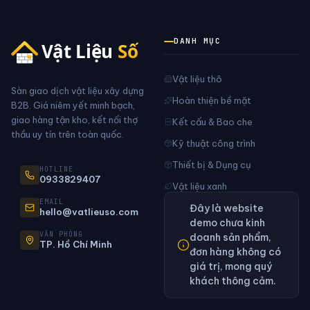
DANH MỤC
Vật liệu thô
Sàn giao dịch vật liệu xây dựng
Hoàn thiện bề mặt
B2B. Giá niêm yết minh bạch,
giao hàng tận kho, kết nối thợ
Kết cấu & Bao che
thầu uy tín trên toàn quốc.
Kỹ thuật công trình
Thiết bị & Dụng cụ
HOTLINE
0933829407
Vật liệu xanh
EMAIL
Đây là website
hello@vatlieuso.com
demo chưa kinh
VĂN PHÒNG
doanh sản phẩm,
TP. Hồ Chí Minh
đơn hàng không có
giá trị, mong quý
khách thông cảm.