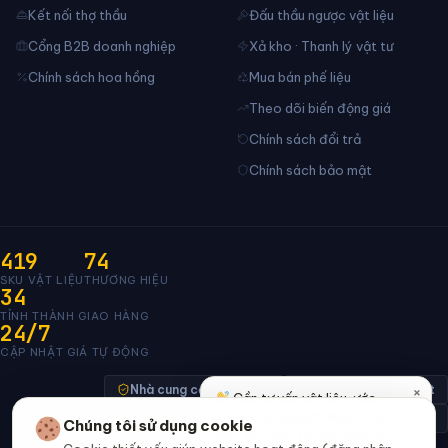
Kết nối thợ thầu
Đấu thầu ngược vật liệu
Cổng B2B doanh nghiệp
Xả kho · Thanh lý vật tư
Chính sách hoa hồng
Mua bán phế liệu
Theo dõi biến động giá
Chính sách đổi trả
Chính sách bảo mật
419
74
SKU VẬT LIỆU
THƯƠNG HIỆU
34
TỈNH THÀNH GIAO HÀNG
24/7
CẬP NHẬT GIÁ TỰ ĐỘNG
×
Nhà cung cấp xác minh
Thanh toán bảo mật
Cần tư vấn vật liệu, ước
lượng khối lượng? Nhắn
Thanh
Đã thông báo Bộ Công Thương · đang chờ duyệt
Chúng tôi sử dụng cookie
Vân Nguyễn
tư vấn miễn phí