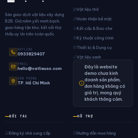
Vật liệu thô
Sàn giao dịch vật liệu xây dựng
Hoàn thiện bề mặt
B2B. Giá niêm yết minh bạch,
giao hàng tận kho, kết nối thợ
Kết cấu & Bao che
thầu uy tín trên toàn quốc.
Kỹ thuật công trình
Thiết bị & Dụng cụ
HOTLINE
0933829407
Vật liệu xanh
EMAIL
Đây là website
hello@vatlieuso.com
demo chưa kinh
VĂN PHÒNG
doanh sản phẩm,
TP. Hồ Chí Minh
đơn hàng không có
giá trị, mong quý
khách thông cảm.
ĐỐI TÁC
HỖ TRỢ
Đăng ký nhà cung cấp
Hướng dẫn mua hàng