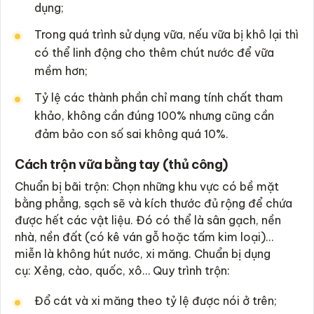
dụng;
Trong quá trình sử dụng vữa, nếu vữa bị khô lại thì
có thể linh động cho thêm chút nước để vữa
mềm hơn;
Tỷ lệ các thành phần chỉ mang tính chất tham
khảo, không cần đúng 100% nhưng cũng cần
đảm bảo con số sai không quá 10%.
Cách trộn vữa bằng tay (thủ công)
Chuẩn bị bãi trộn: Chọn những khu vực có bề mặt
bằng phẳng, sạch sẽ và kích thước đủ rộng để chứa
được hết các vật liệu. Đó có thể là sân gạch, nền
nhà, nền đất (có kê ván gỗ hoặc tấm kim loại)…
miễn là không hút nước, xi măng. Chuẩn bị dụng
cụ: Xẻng, cào, quốc, xô… Quy trình trộn:
Đổ cát và xi măng theo tỷ lệ được nói ở trên;