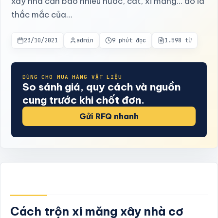
xây nhà cần bao nhiêu nước, cát, xi măng... đó là
thắc mắc của…
23/10/2021
admin
9 phút đọc
1.598 từ
DÙNG CHO MUA HÀNG VẬT LIỆU
So sánh giá, quy cách và nguồn
cung trước khi chốt đơn.
Gửi RFQ nhanh
Cách trộn xi măng xây nhà cơ