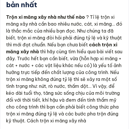
bản nhất
Trộn xi măng xây nhà như thế nào
? Tỉ lệ trộn xi
măng xây nhà cần bao nhiêu nước, cát, xi măng… đó
là thắc mắc của nhiều bạn đọc. Như chúng ta đã
biết, trộn xi măng đòi hỏi phải đúng tỷ lệ và kỹ thuật
thì mới đạt chuẩn. Nếu bạn chưa biết
cách trộn xi
măng xây nhà
thì hãy cùng tìm hiểu qua bài viết sau
đây. Trước hết bạn cần biết, vữa (hỗn hợp xi măng +
cát + nước + các vật liệu khác nếu có) là yếu tố ảnh
hưởng trực tiếp đến chất lượng của công trình. Nếu
trộn xi măng không đúng tỷ lệ thì sẽ xảy ra một số
tình trạng như: nứt, rò nước, thấm dột… Vì vậy, để
kéo dài tuổi thọ, tăng sức sống chịu của môi trường
đối với thời tiết, khí hậu và đem đến tính thẩm mỹ
cho công trình thì bạn cần phải biết công thức pha
trộn xi măng đúng tỷ lệ và các bước pha trộn đúng
kỹ thuật. Cách trộn xi măng xây nhà